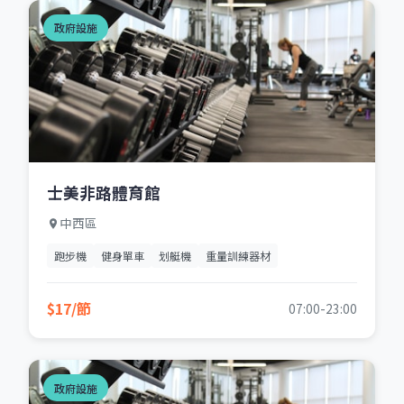
政府設施
士美非路體育館
中西區
跑步機
健身單車
划艇機
重量訓練器材
$17/節
07:00-23:00
政府設施