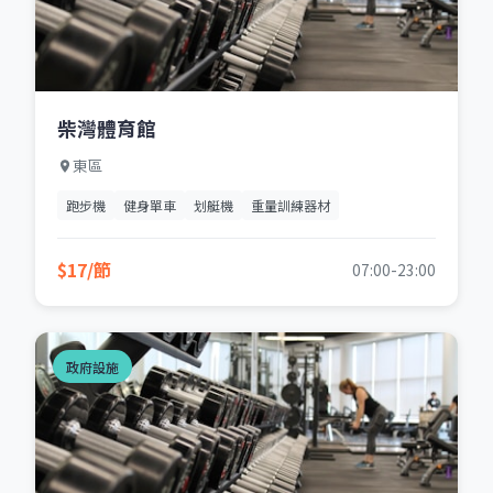
柴灣體育館
東區
跑步機
健身單車
划艇機
重量訓練器材
$17/節
07:00-23:00
政府設施