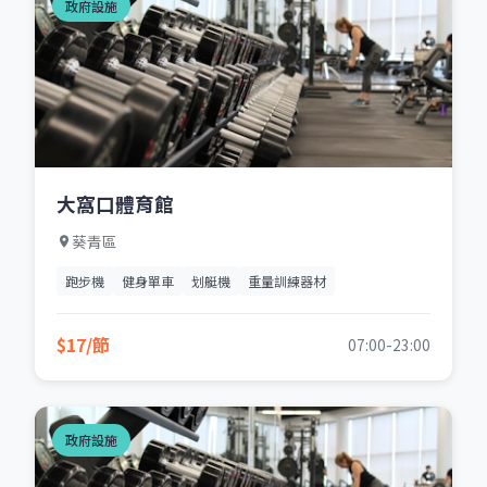
政府設施
大窩口體育館
葵青區
跑步機
健身單車
划艇機
重量訓練器材
$17/節
07:00-23:00
政府設施