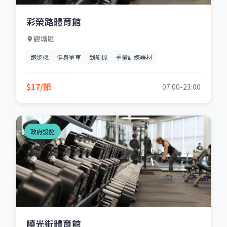
彩榮路體育館
觀塘區
跑步機
健身單車
划艇機
重量訓練器材
$17/節
07:00-23:00
政府設施
曉光街體育館