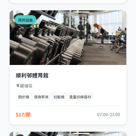
政府設施
順利邨體育館
觀塘區
跑步機
健身單車
划艇機
重量訓練器材
$17/節
07:00-23:00