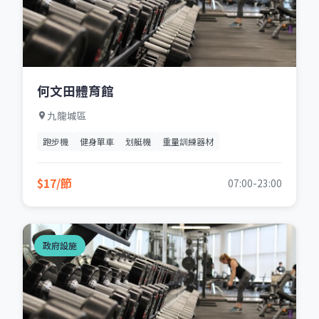
何文田體育館
九龍城區
跑步機
健身單車
划艇機
重量訓練器材
$17/節
07:00-23:00
政府設施