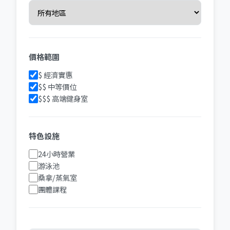
價格範圍
$ 經濟實惠
$$ 中等價位
$$$ 高端健身室
特色設施
24小時營業
游泳池
桑拿/蒸氣室
團體課程