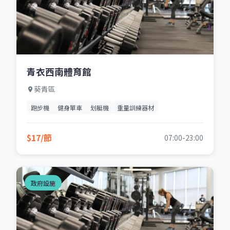
青衣西南體育館
葵青區
跑步機
健身單車
划艇機
重量訓練器材
$17/節
07:00-23:00
政府設施