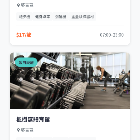
葵青區
跑步機
健身單車
划艇機
重量訓練器材
$17/節
07:00-23:00
政府設施
楓樹窩體育館
葵青區