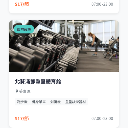
$17/節
07:00-23:00
政府設施
北葵涌鄧肇堅體育館
葵青區
跑步機
健身單車
划艇機
重量訓練器材
$17/節
07:00-23:00