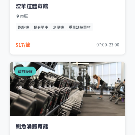
渣華道體育館
東區
跑步機
健身單車
划艇機
重量訓練器材
$17/節
07:00-23:00
政府設施
鰂魚涌體育館