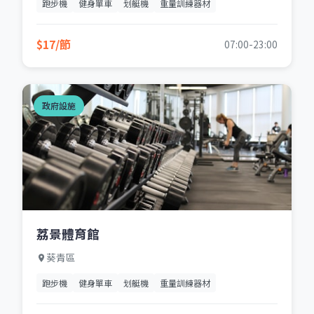
跑步機
健身單車
划艇機
重量訓練器材
$17/節
07:00-23:00
政府設施
荔景體育館
葵青區
跑步機
健身單車
划艇機
重量訓練器材