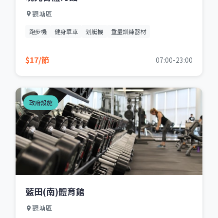
觀塘區
跑步機
健身單車
划艇機
重量訓練器材
$17/節
07:00-23:00
政府設施
藍田(南)體育館
觀塘區