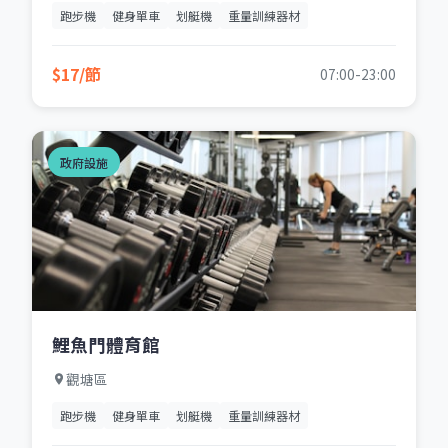
跑步機
健身單車
划艇機
重量訓練器材
$17/節
07:00-23:00
政府設施
鯉魚門體育館
觀塘區
跑步機
健身單車
划艇機
重量訓練器材