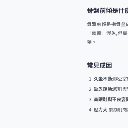
骨盤前傾是什
骨盤前傾是指骨盆
「翹臀」假象,但
領。
常見成因
久坐不動
:辦公
缺乏運動
:腹肌
高跟鞋與不良姿
壓力大
:緊繃肌