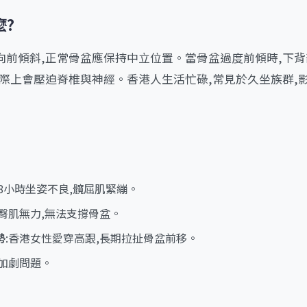
麼?
向前傾斜,正常骨盆應保持中立位置。當骨盆過度前傾時,下背
實際上會壓迫脊椎與神經。香港人生活忙碌,常見於久坐族群,
室8小時坐姿不良,髖屈肌緊繃。
與臀肌無力,無法支撐骨盆。
勢
:香港女性愛穿高跟,長期拉扯骨盆前移。
肉加劇問題。