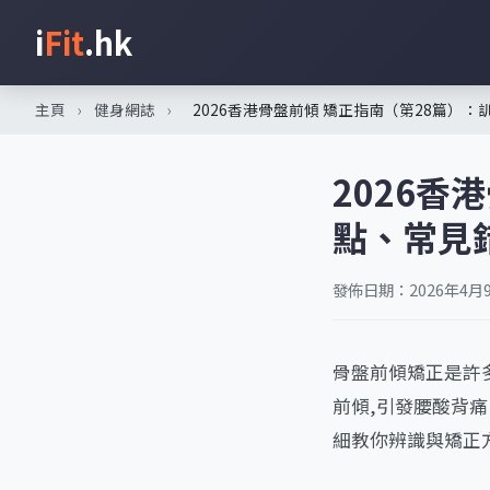
i
Fit
.hk
主頁
›
健身網誌
›
2026香港骨盤前傾 矯正指南（第28篇）
2026香
點、常見
發佈日期：2026年4月
骨盤前傾矯正是許
前傾,引發腰酸背
細教你辨識與矯正