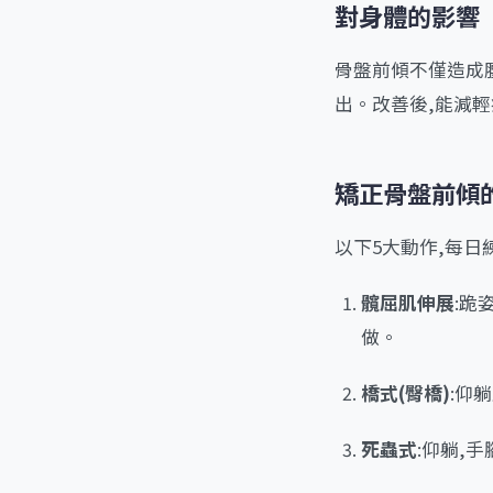
對身體的影響
骨盤前傾不僅造成
出。改善後,能減
矯正骨盤前傾
以下5大動作,每日練
髖屈肌伸展
:跪
做。
橋式(臀橋)
:仰
死蟲式
:仰躺,