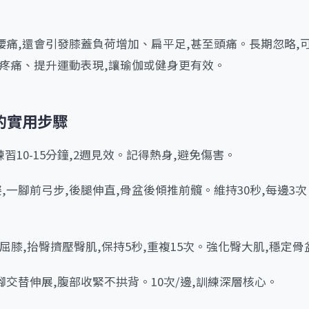
腰痛,還會引發膝蓋負荷增加、扁平足,甚至頭痛。長期忽略,
輕疼痛、提升運動表現,讓瑜伽或健身更有效。
的實用步驟
習10-15分鐘,2週見效。記得熱身,避免傷害。
姿,一腳前弓步,後腿伸直,骨盆後傾推前髖。維持30秒,每邊3
躺屈膝,抬臀擠壓臀肌,保持5秒,重複15次。強化臀大肌,穩定骨
手腳交替伸展,腹部收緊不拱背。10次/邊,訓練深層核心。