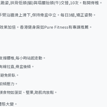
足跪姿,拱背低頭(貓)與塌腰抬頭(牛)交替,10次。鬆開脊椎。
,手臂沿牆滑上滑下,保持骨盆中立。每日3組,矯正姿勢。
果加倍。香港健身房如Pure Fitness有專課推薦。
枕支撐腰椎,每小時站起走動。
頂有線拉直,骨盆後傾。
,避免俯臥。
少前傾壓力。
富鎂食物如菠菜、堅果,助肌肉放鬆。
體態大變。