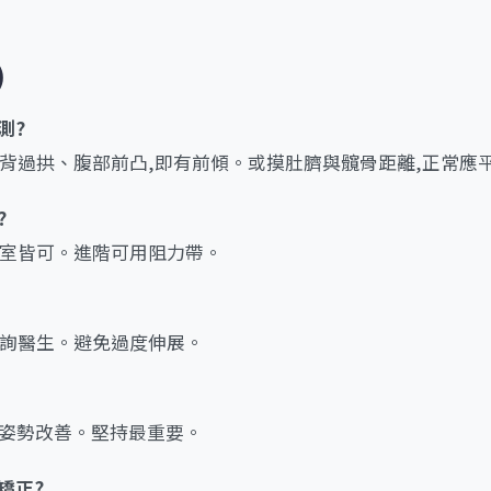
)
測?
若下背過拱、腹部前凸,即有前傾。或摸肚臍與髖骨距離,正常應
?
辦公室皆可。進階可用阻力帶。
但諮詢醫生。避免過度伸展。
1個月姿勢改善。堅持最重要。
矯正?