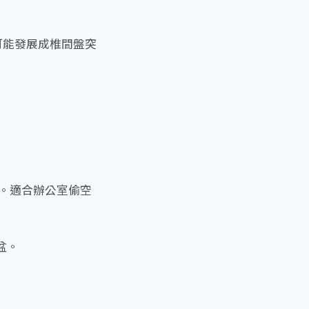
可能發展成椎間盤突
次。適合辦公室偷空
盆。