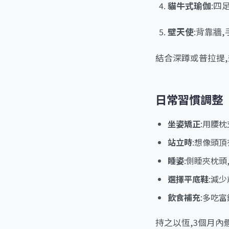
貓牛式瑜伽
:四
壁天使
:背靠牆
結合深蹲或普拉提,效
日常習慣調整
坐姿矯正
:用腰
站立時
:想像頭
睡姿
:側睡夾枕頭
選擇平底鞋
:減
飲食補充
:多吃
持之以恆,3個月內