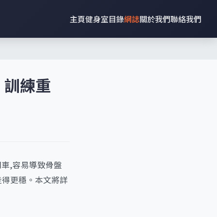
主頁
健身室目錄
網誌
關於我們
聯絡我們
：訓練重
車,容易導致骨盤
走得更穩。本文將詳