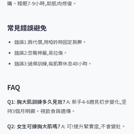
購。睡眠7-9小時,助肌肉修復。
常見錯誤避免
錯誤1:肩代償,用啞鈴時固定肩胛。
錯誤2:忽略伸展,易拉傷。
錯誤3:過頻訓練,每肌群休息48小時。
FAQ
Q1: 胸大肌訓練多久見效?
A: 新手4-6週見初步變化,坚
持3個月明顯。視飲食與遺傳。
Q2: 女生可練胸大肌嗎?
A: 可!提升緊實度,不會變壯。