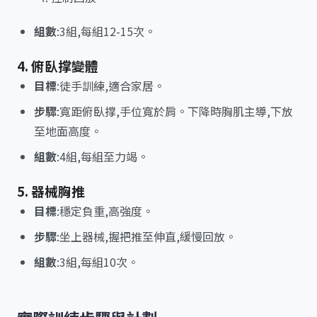
組數
:3組,每組12-15次。
4. 俯臥撑變體
目標
:徒手訓練,適合家居。
步驟
:寬距俯臥撑,手位寬於肩。下降時胸肌主導,下放
至地面高度。
組數
:4組,每組至力竭。
5. 器械胸推
目標
:穩定負重,高強度。
步驟
:坐上器械,握把推至伸直,緩慢回放。
組數
:3組,每組10次。