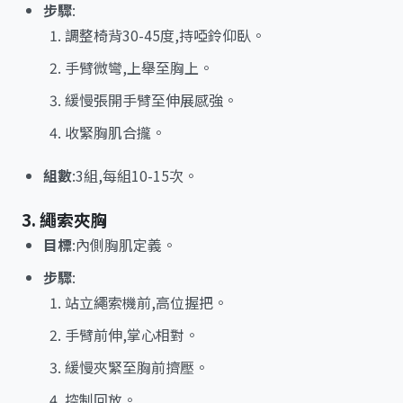
步驟
:
調整椅背30-45度,持啞鈴仰臥。
手臂微彎,上舉至胸上。
緩慢張開手臂至伸展感強。
收緊胸肌合攏。
組數
:3組,每組10-15次。
3. 繩索夾胸
目標
:內側胸肌定義。
步驟
:
站立繩索機前,高位握把。
手臂前伸,掌心相對。
緩慢夾緊至胸前擠壓。
控制回放。