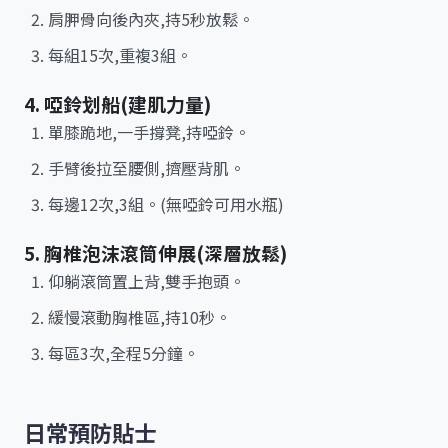
肩胛骨向後內夾,持5秒放鬆。
每組15次,重複3組。
4. 啞鈴划船(建肌力量)
單膝跪地,一手撐凳,持啞鈴。
手臂後拉至腰側,擠壓背肌。
每邊12次,3組。(無啞鈴可用水瓶)
5. 胸椎泡沫滾筒伸展(深層放鬆)
仰躺滾筒置上背,雙手抱頭。
緩慢滾動胸椎區,持10秒。
每區3次,全程5分鐘。
日常預防貼士