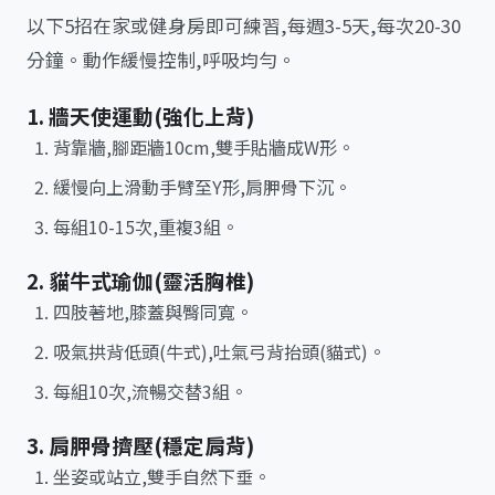
以下5招在家或健身房即可練習,每週3-5天,每次20-30
分鐘。動作緩慢控制,呼吸均勻。
1. 牆天使運動(強化上背)
背靠牆,腳距牆10cm,雙手貼牆成W形。
緩慢向上滑動手臂至Y形,肩胛骨下沉。
每組10-15次,重複3組。
2. 貓牛式瑜伽(靈活胸椎)
四肢著地,膝蓋與臀同寬。
吸氣拱背低頭(牛式),吐氣弓背抬頭(貓式)。
每組10次,流暢交替3組。
3. 肩胛骨擠壓(穩定肩背)
坐姿或站立,雙手自然下垂。