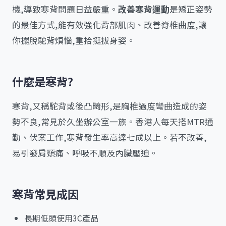
機,導致寒背問題日益嚴重。
改善寒背運動
是矯正姿勢
的最佳方式,能有效強化背部肌肉、改善脊椎曲度,讓
你擺脫駝背煩惱,重拾挺拔身姿。
什麼是寒背?
寒背,又稱駝背或後凸畸形,是胸椎過度彎曲造成的姿
勢不良,常見於久坐辦公室一族。香港人每天搭MTR通
勤、伏案工作,寒背發生率高達七成以上。若不改善,
易引發肩頸痛、呼吸不順及內臟壓迫。
寒背常見成因
長期低頭使用3C產品