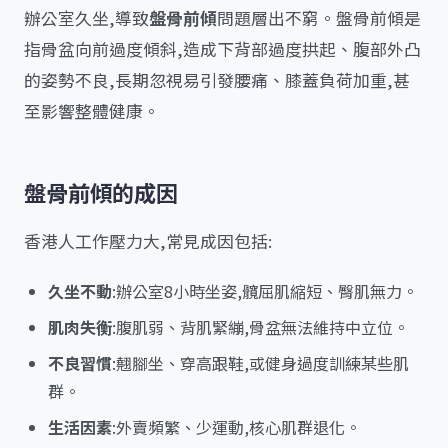
辦公室久坐,導致
盤骨前傾
問題層出不窮。盤骨前傾是
指骨盆向前過度傾斜,造成下背部過度拱起、腹部外凸
的姿勢不良,長期忽視易引發腰痛、膝蓋負荷加重,甚
至影響整體健康。
盤骨前傾的成因
香港人工作壓力大,常見成因包括:
久坐不動
:辦公室8小時坐姿,髖屈肌縮短、臀肌無力。
肌肉失衡
:腹肌弱、背肌緊繃,骨盆無法維持中立位。
不良習慣
:翹腳坐、穿高跟鞋,或健身過度訓練某些肌
群。
生活因素
:外賣頻繁、少運動,核心肌群退化。