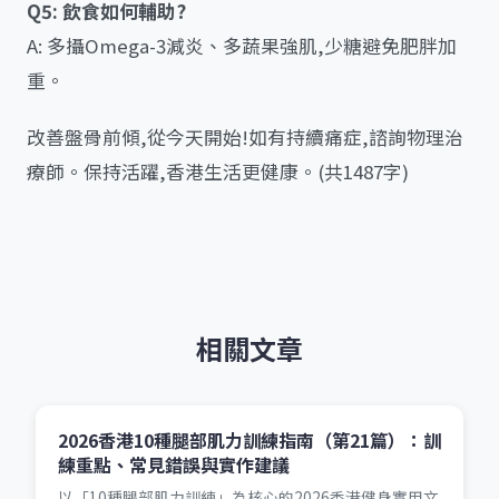
Q5: 飲食如何輔助?
A: 多攝Omega-3減炎、多蔬果強肌,少糖避免肥胖加
重。
改善盤骨前傾,從今天開始!如有持續痛症,諮詢物理治
療師。保持活躍,香港生活更健康。(共1487字)
相關文章
2026香港10種腿部肌力訓練指南（第21篇）：訓
練重點、常見錯誤與實作建議
以「10種腿部肌力訓練」為核心的2026香港健身實用文