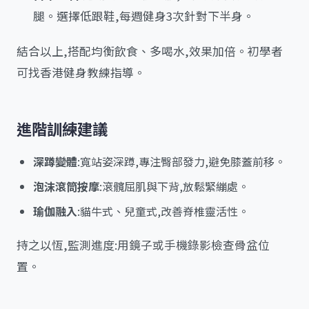
腿。選擇低跟鞋,每週健身3次針對下半身。
結合以上,搭配均衡飲食、多喝水,效果加倍。初學者
可找香港健身教練指導。
進階訓練建議
深蹲變體
:寬站姿深蹲,專注臀部發力,避免膝蓋前移。
泡沫滾筒按摩
:滾髖屈肌與下背,放鬆緊繃處。
瑜伽融入
:貓牛式、兒童式,改善脊椎靈活性。
持之以恆,監測進度:用鏡子或手機錄影檢查骨盆位
置。