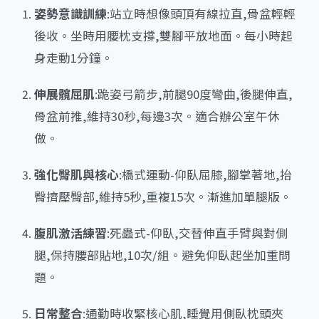
姿勢意識訓練
:站立時想像頭頂有線拉直,骨盆輕輕
後收。坐時用腰枕支撐,雙腳平放地面。每小時起
身走動1分鐘。
伸展髖屈肌
:跪姿弓箭步,前腿90度彎曲,後腿伸直,
骨盆前推,維持30秒,每邊3次。適合辦公室午休
做。
強化臀肌與核心
:橋式運動-仰臥屈膝,腳掌著地,抬
臀擠壓臀部,維持5秒,重複15次。漸進加單腿版。
腹肌激活練習
:死蟲式-仰臥,交替伸直手臂與對側
腿,保持腰部貼地,10次/組。避免仰臥起坐加重問
題。
日常整合
:通勤時收緊核心肌,睡覺用側臥枕頭夾