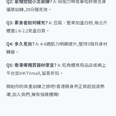
Q2: 家裡空間小怎麼練?
A: 用阻力帶或單啞鈴做全身
循環訓練,20分鐘見效。
Q3: 素食者如何補充?
A: 豆腐、堅果加蛋白粉,每公斤
體重1.6-2.2克蛋白質。
Q4: 多久見效?
A: 4-6週肌力明顯提升,堅持3個月身材
轉變。
Q5: 香港哪裡買器材便宜?
A: 旺角體育用品店或網上
平台如HKTVmall,留意折扣。
開始你的負重訓練之旅吧!香港健身界正掀起這波熱
潮,加入我們,擁有強健體魄!