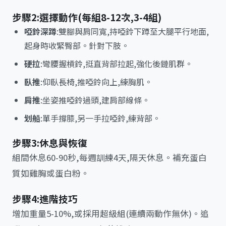
步驟2:選擇動作(每組8-12次,3-4組)
啞鈴深蹲
:雙腳與肩同寬,持啞鈴下蹲至大腿平行地面,
起身時收緊臀部。針對下肢。
硬拉
:彎腰握槓鈴,挺直背部拉起,強化後鏈肌群。
臥推
:仰臥長椅,推啞鈴向上,練胸肌。
肩推
:坐姿推啞鈴過頭,建肩部線條。
划船
:單手撐膝,另一手拉啞鈴,練背部。
步驟3:休息與恢復
組間休息60-90秒,每週訓練4天,隔天休息。補充蛋白
質如雞胸或蛋白粉。
步驟4:進階技巧
增加重量5-10%,或採用超級組(連續兩動作無休)。追