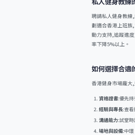
私人健身教練
聘請私人健身教練
劃適合香港上班族
動力支持,追蹤進
率下降5%以上。
如何選擇合適
香港健身市場龐大,
資格證書
:優先
經驗與專長
:查
溝通能力
:試堂
場地與設備
:中