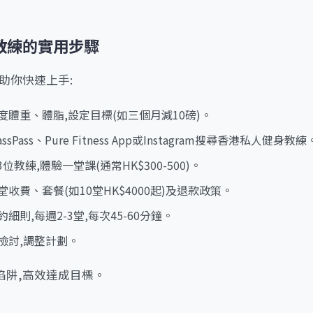
教練的實用步驟
助你快速上手:
量度體重、體脂,設定目標(如三個月減10磅)。
assPass、Pure Fitness App或Instagram搜尋香港私人健身教練
-3位教練,體驗一堂課(通常HK$300-500)。
堂收費、套餐(如10堂HK$4000起)及退款政策。
約細則,每週2-3堂,每次45-60分鐘。
底檢討,調整計劃。
陷阱,高效達成目標。