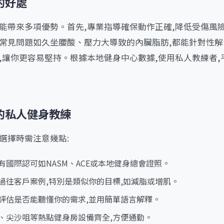
的好處
,能帶來多項優勢。首先,專業指導確保動作正確,降低受傷風
,常見問題如久坐腰酸、壓力大導致的內臟脂肪,都能針對性解
度,讓你更容易堅持。根據本地健身中心數據,使用私人教練者
的私人健身教練
選擇時需注意幾點:
持有國際認可如NASM、ACE或本地健身總會證照。
看過往客戶案例,特別是類似你的目標,如減脂或增肌。
時評估是否能聽懂你的需求,並用簡單語言解釋。
環、尖沙咀等熱點健身房設備齊全,方便通勤。