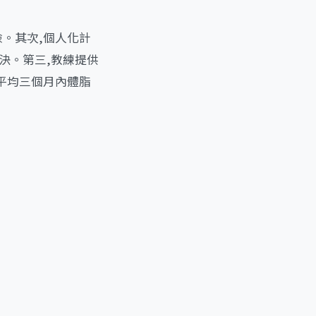
險。其次,個人化計
決。第三,教練提供
,平均三個月內體脂