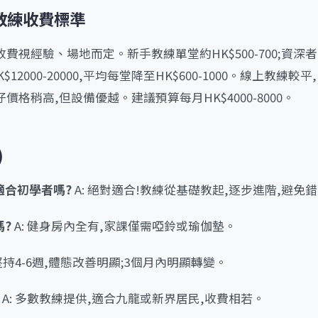
教練收費標準
視經驗、場地而定。新手教練單堂約HK$500-700;資深者HK$
12000-20000,平均每堂降至HK$600-1000。線上教練較平,H
格稍高,但設備優越。建議預算每月HK$4000-8000。
)
練適合初學者嗎?
A: 絕對適合!教練從基礎教起,逐步進階,避免
嗎?
A: 健身房內全有,家課僅需啞鈴或瑜伽墊。
 堅持4-6週,體態改善明顯;3個月內明顯轉變。
A: 多數教練提供,適合九龍或新界居民,收費相若。