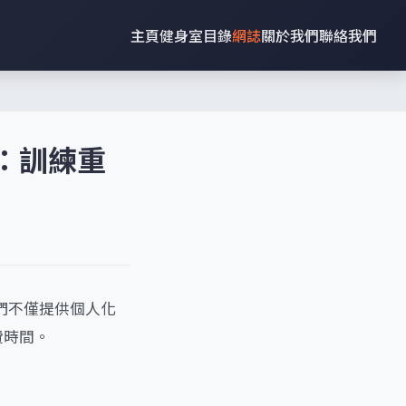
主頁
健身室目錄
網誌
關於我們
聯絡我們
）：訓練重
們不僅提供個人化
費時間。