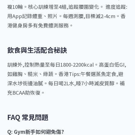
複10輪。核心訓練增至4組,追蹤腰圍變化。 進度追蹤:
用App記錄體重、照片。每週測腰,目標減2-4cm。香
港健身房多有免費體測服務。
飲食與生活配合秘訣
訓練外,控制熱量至每日1800-2200kcal。高蛋白低GI,
如雞胸、糙米、綠蔬。香港Tips:午餐選蒸魚定食,避
深水埗街邊油膩。每日喝2L水,睡7小時減皮質醇。補
充BCAA助恢復。
FAQ 常見問題
Q: Gym新手如何避免傷?