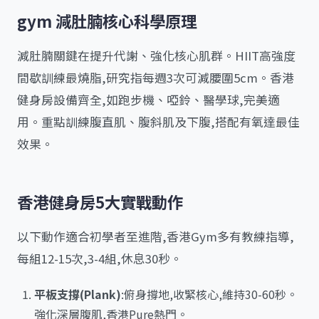
gym 減肚腩核心科學原理
減肚腩關鍵在提升代謝、強化核心肌群。HIIT高強度
間歇訓練最燒脂,研究指每週3次可減腰圍5cm。香港
健身房設備齊全,如跑步機、啞鈴、醫學球,完美適
用。重點訓練腹直肌、腹斜肌及下腹,搭配有氧達最佳
效果。
香港健身房5大實戰動作
以下動作適合初學者至進階,香港Gym多有教練指導,
每組12-15次,3-4組,休息30秒。
平板支撐(Plank)
:俯身撐地,收緊核心,維持30-60秒。
強化深層腹肌,香港Pure熱門。