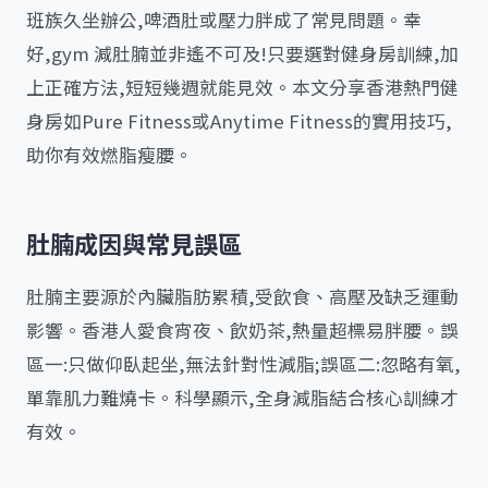
班族久坐辦公,啤酒肚或壓力胖成了常見問題。幸
好,gym 減肚腩並非遙不可及!只要選對健身房訓練,加
上正確方法,短短幾週就能見效。本文分享香港熱門健
身房如Pure Fitness或Anytime Fitness的實用技巧,
助你有效燃脂瘦腰。
肚腩成因與常見誤區
肚腩主要源於內臟脂肪累積,受飲食、高壓及缺乏運動
影響。香港人愛食宵夜、飲奶茶,熱量超標易胖腰。誤
區一:只做仰臥起坐,無法針對性減脂;誤區二:忽略有氧,
單靠肌力難燒卡。科學顯示,全身減脂結合核心訓練才
有效。