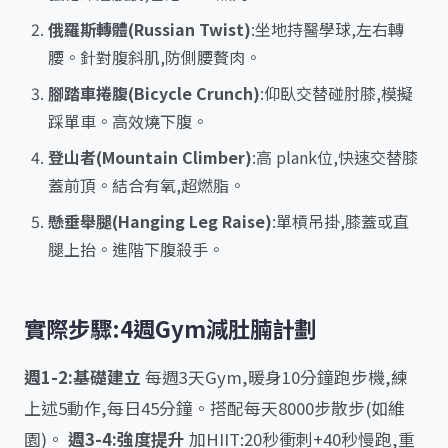
俄羅斯轉體(Russian Twist)
:坐地持醫學球,左右轉
腰。針對腹斜肌,防側腰贅肉。
腳踏車捲腹(Bicycle Crunch)
:仰臥交替碰肘膝,模擬
踩單車。高效燒下腹。
登山者(Mountain Climber)
:高 plank位,快速交替膝
蓋前頂。結合有氧,超燃脂。
懸垂舉腿(Hanging Leg Raise)
:單槓吊掛,膝蓋或直
腿上抬。進階下腹殺手。
實際步驟:4週Gym減肚腩計劃
週1-2:基礎建立
每週3天Gym,暖身10分鐘跑步機,練
上述5動作,每日45分鐘。搭配每天8000步散步(如維
園)。
週3-4:強度提升
加HIIT:20秒衝刺+40秒慢跑,重