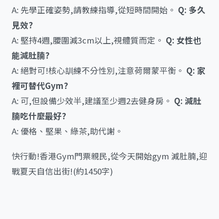
A: 先學正確姿勢,請教練指導,從短時間開始。
Q: 多久
見效?
A: 堅持4週,腰圍減3cm以上,視體質而定。
Q: 女性也
能減肚腩?
A: 絕對可!核心訓練不分性別,注意荷爾蒙平衡。
Q: 家
裡可替代Gym?
A: 可,但設備少效半,建議至少週2去健身房。
Q: 減肚
腩吃什麼最好?
A: 優格、堅果、綠茶,助代謝。
快行動!香港Gym門票親民,從今天開始gym 減肚腩,迎
戰夏天自信出街!(約1450字)