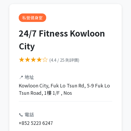
私營健身室
24/7 Fitness Kowloon
City
★★★★☆
(4.4 / 25 則評價)
📍 地址
Kowloon City, Fuk Lo Tsun Rd, 5-9 Fuk Lo
Tsun Road, 1樓 1/F , Nos
📞 電話
+852 5223 6247