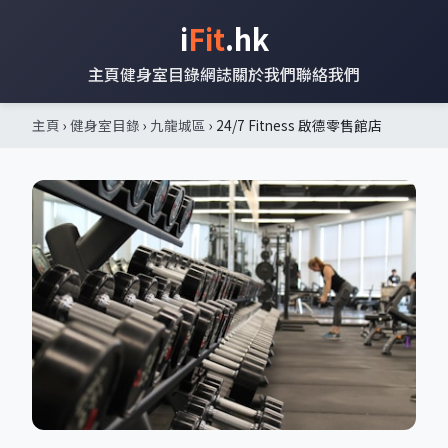
i
Fit
.hk
主頁
健身室目錄
網誌
關於我們
聯絡我們
主頁
›
健身室目錄
›
九龍城區
› 24/7 Fitness 啟德零售館店