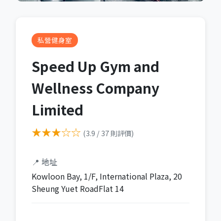
私營健身室
Speed Up Gym and
Wellness Company
Limited
★★★☆☆
(3.9 / 37 則評價)
📍 地址
Kowloon Bay, 1/F, International Plaza, 20
Sheung Yuet RoadFlat 14