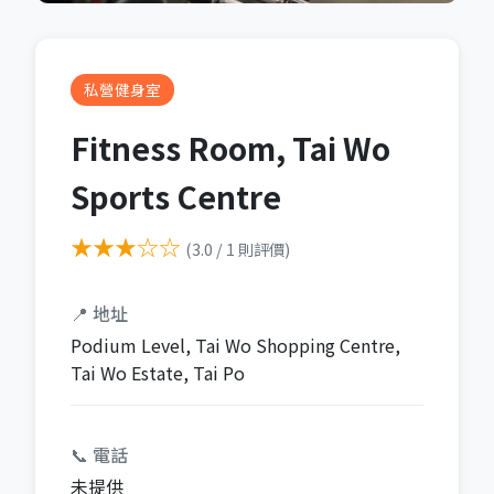
私營健身室
Fitness Room, Tai Wo
Sports Centre
★★★☆☆
(3.0 / 1 則評價)
📍 地址
Podium Level, Tai Wo Shopping Centre,
Tai Wo Estate, Tai Po
📞 電話
未提供