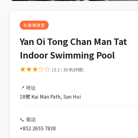
私營健身室
Yan Oi Tong Chan Man Tat
Indoor Swimming Pool
★★★☆☆
(3.3 / 30 則評價)
📍 地址
18號 Kai Man Path, San Hui
📞 電話
+852 2655 7838