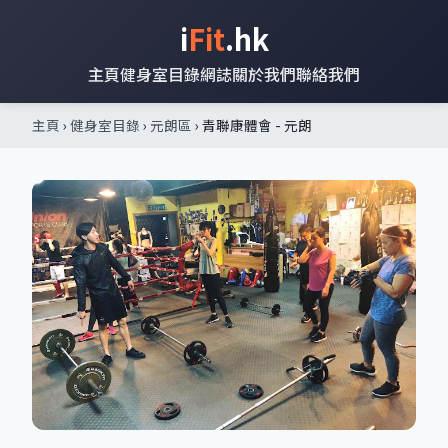
i
Fit
.hk
主頁
健身室目錄
網誌
關於我們
聯絡我們
主頁
›
健身室目錄
›
元朗區
› 青聯康體會 - 元朗