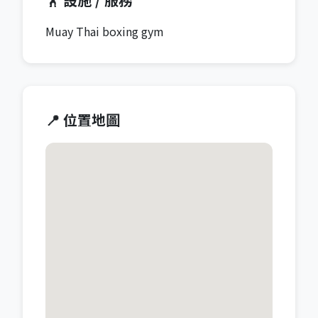
Muay Thai boxing gym
📍 位置地圖