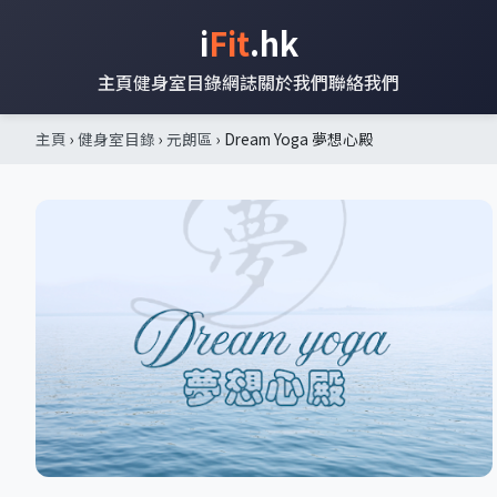
i
Fit
.hk
主頁
健身室目錄
網誌
關於我們
聯絡我們
主頁
›
健身室目錄
›
元朗區
› Dream Yoga 夢想心殿