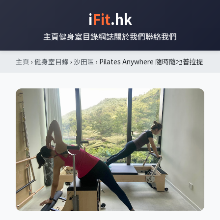
i
Fit
.hk
主頁
健身室目錄
網誌
關於我們
聯絡我們
主頁
›
健身室目錄
›
沙田區
› Pilates Anywhere 隨時隨地普拉提