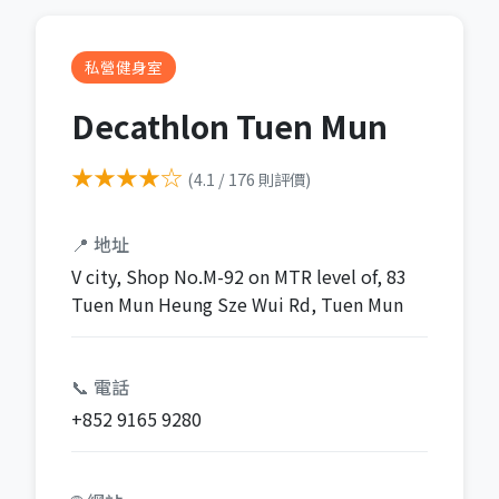
私營健身室
Decathlon Tuen Mun
★★★★☆
(4.1 / 176 則評價)
📍 地址
V city, Shop No.M-92 on MTR level of, 83
Tuen Mun Heung Sze Wui Rd, Tuen Mun
📞 電話
+852 9165 9280